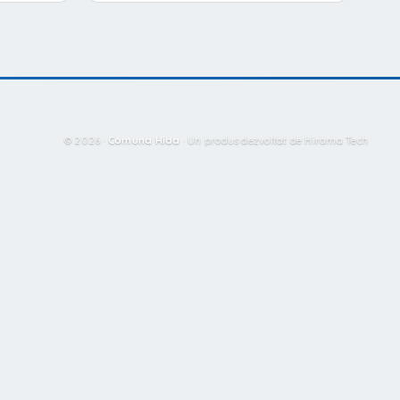
© 2026 ·
Comuna Hida
·
Un produs dezvoltat de Hirama Tech